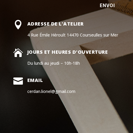
ENVOI

ADRESSE DE L'ATELIER
4 Rue Émile Héroult 14470 Courseulles sur Mer

JOURS ET HEURES D'OUVERTURE
Du lundi au jeudi – 10h-18h

EMAIL
cerdan.lionel@gmail.com