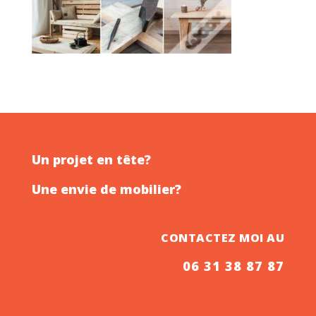
Un projet en tête?
Une envie de mobilier?
CONTACTEZ MOI AU
06 31 38 87 87